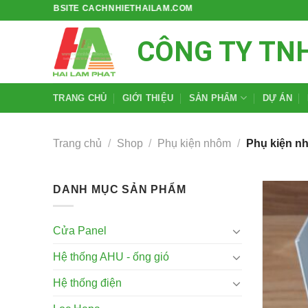
Bỏ
BSITE CACHNHIETHAILAM.COM
qua
CÔNG TY TN
nội
dung
TRANG CHỦ
GIỚI THIỆU
SẢN PHẨM
DỰ ÁN
Trang chủ
/
Shop
/
Phụ kiện nhôm
/
Phụ kiện n
DANH MỤC SẢN PHẨM
Cửa Panel
Hệ thống AHU - ống gió
Hệ thống điện