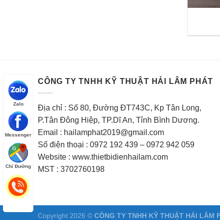
CÔNG TY TNHH KỸ THUẬT HẢI LÂM PHÁT
Zalo
Địa chỉ : Số 80, Đường ĐT743C, Kp Tân Long,
P.Tân Đông Hiệp, TP.Dĩ An, Tỉnh Bình Dương.
Email : hailamphat2019@gmail.com
Messenger
Số điện thoại : 0972 192 439 – 0972 942 059
Website : www.thietbidienhailam.com
Chỉ Đường
MST : 3702760198
Copyright 2026 ©
CÔNG TY TNHH KỸ THUẬT HẢI LÂM 