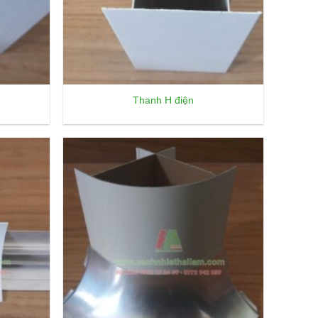
Thanh H điện
Add to
Add to
wishlist
wishlist