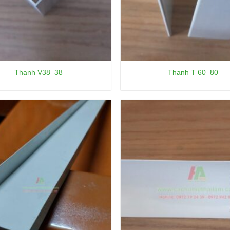
Thanh V38_38
Thanh T 60_80
Add to
wishlist