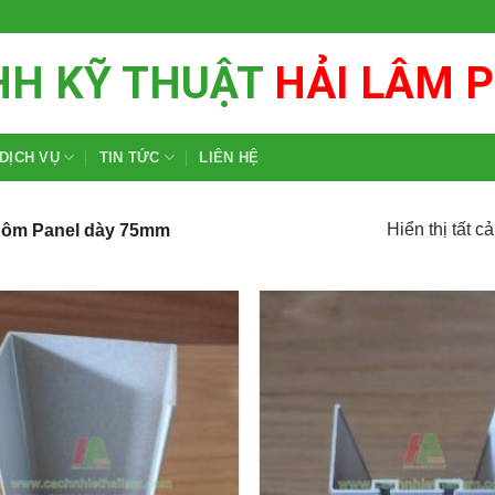
HH KỸ THUẬT
HẢI LÂM 
DỊCH VỤ
TIN TỨC
LIÊN HỆ
Hiển thị tất c
hôm Panel dày 75mm
Add to
wishlist