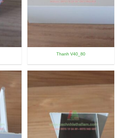
Thanh V40_80
Add to
Add to
wishlist
wishlist