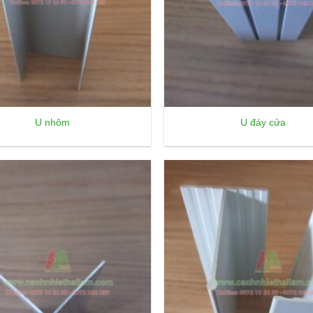
U nhôm
U đáy cửa
Add to
wishlist