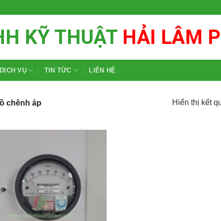
HH KỸ THUẬT
HẢI LÂM 
DỊCH VỤ
TIN TỨC
LIÊN HỆ
Hiển thị kết q
ồ chênh áp
Add to
wishlist