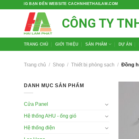
Bỏ
CHÀO MỪNG BẠN ĐẾN WEBSITE CACHNHIETHAILAM.COM
qua
CÔNG TY TN
nội
dung
TRANG CHỦ
GIỚI THIỆU
SẢN PHẨM
DỰ ÁN
Trang chủ
/
Shop
/
Thiết bị phòng sạch
/
Đồng h
DANH MỤC SẢN PHẨM
Cửa Panel
Hệ thống AHU - ống gió
Hệ thống điện