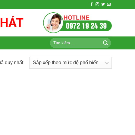
PHÁT
Tìm
kiếm:
uả duy nhất