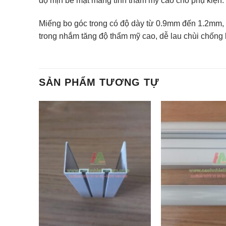
độ mịn bề mặt mang tính thẩm mỹ cao cho phụ kiện.
Miếng bo góc trong có độ dày từ 0.9mm đến 1.2mm, 
trong nhắm tăng độ thẩm mỹ cao, dễ lau chùi chống 
SẢN PHẨM TƯƠNG TỰ
Add to
Add to
wishlist
wishlist