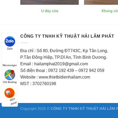
U đáy cửa
Khung cử
CÔNG TY TNHH KỸ THUẬT HẢI LÂM PHÁT
Zalo
Địa chỉ : Số 80, Đường ĐT743C, Kp Tân Long,
P.Tân Đông Hiệp, TP.Dĩ An, Tỉnh Bình Dương.
Email : hailamphat2019@gmail.com
Messenger
Số điện thoại : 0972 192 439 – 0972 942 059
Website : www.thietbidienhailam.com
Chỉ Đường
MST : 3702760198
Copyright 2026 ©
CÔNG TY TNHH KỸ THUẬT HẢI LÂM 