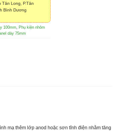
 Tân Long, P.Tân
nh Bình Dương
ày 100mm
,
Phụ kiện nhôm
anel dày 75mm
hình mạ thêm lớp anod hoặc sơn tĩnh điện nhằm tăng