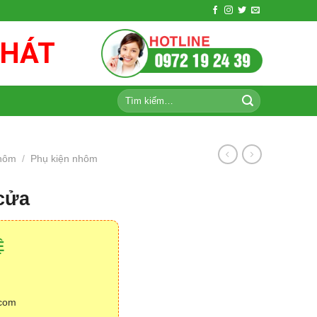
PHÁT
Tìm
kiếm:
nhôm
/
Phụ kiện nhôm
cửa
Ệ
.com