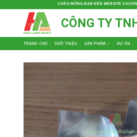
Bỏ
CHÀO MỪNG BẠN ĐẾN WEBSITE CACHNHIETH
qua
CÔNG TY TN
nội
dung
TRANG CHỦ
GIỚI THIỆU
SẢN PHẨM
DỰ ÁN