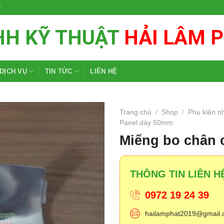
AILAM.COM
HH KỸ THUẬT
HẢI LÂM 
DỊCH VỤ
TIN TỨC
LIÊN HỆ
Trang chủ
/
Shop
/
Phụ kiện 
Panel dày 50mm
Add to
Miếng bo chân 
wishlist
THÔNG TIN LIÊN H
0972 19 24 39
hailamphat2019@gmail