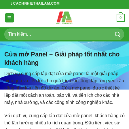
Bỏ
ITE CACHNHIETHAILAM.COM
qua
nội
0
dung
Tìm
kiếm:
Cửa mở Panel – Giải pháp tốt nhất cho
khách hàng
Dịch vụ cung cấp lắp đặt cửa mở panel là một giải pháp
hiệu quả và tiện lợi cho quá trình thi công đáp ứng yêu cầu
cũng như kịp tiến độ dự án. Cửa mở panel được thiết kế
lắp đặt một cách an toàn, bảo vệ, và tiện ích cho các nhà
máy, nhà xưởng, và các công trình công nghiệp khác.
Với dịch vụ cung cấp lắp đặt cửa mở panel, khách hàng có
thể tận hưởng nhiều lợi ích quan trọng. Đầu tiên, việc sử