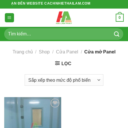
Bỏ
NG BẠN ĐẾN WEBSITE CACHNHIETHAILAM.COM
qua
nội
0
dung
Tìm
kiếm:
Trang chủ
/
Shop
/
Cửa Panel
/
Cửa mở Panel
LỌC
Add to
wishlist