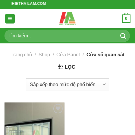
Bỏ
ACHNHIETHAILAM.COM
qua
nội
0
dung
Tìm
kiếm:
Trang chủ
/
Shop
/
Cửa Panel
/
Cửa sổ quan sát
LỌC
Add to
wishlist