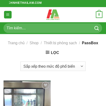
Bỏ
E CACHNHIETHAILAM.COM
qua
nội
0
dung
Tìm
kiếm:
Trang chủ
/
Shop
/
Thiết bị phòng sạch
/
PassBox
LỌC
Add to
wishlist