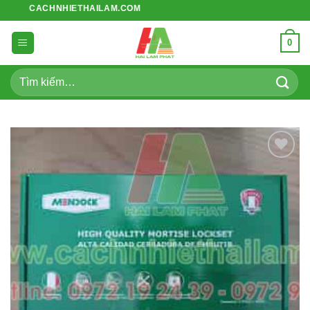
Bỏ
TE CACHNHIETHAILAM.COM
qua
nội
0
dung
Tìm
kiếm:
Add to
wishlist