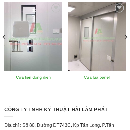
Add to
Add to
wishlist
wishlist
Cửa liên động điện
Cửa lùa panel
CÔNG TY TNHH KỸ THUẬT HẢI LÂM PHÁT
Địa chỉ : Số 80, Đường ĐT743C, Kp Tân Long, P.Tân